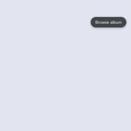
Browse album
Language
English
Nederlands
Français
Jouw
Help
Lees Meer