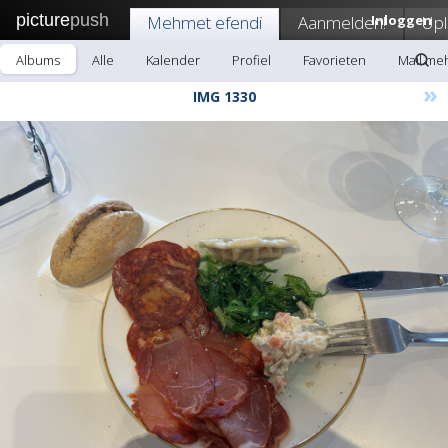
picture
push
Mehmet efendi
Aanmelden!
Inloggen
Up
Albums
Alle
Kalender
Profiel
Favorieten
Mail me
»
IMG 1330